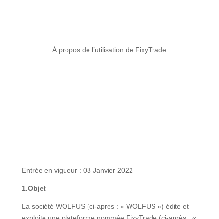
Conditions Générales de
Vente et d’Utilisation
À propos de l’utilisation de FixyTrade
Entrée en vigueur : 03 Janvier 2022
1.Objet
La société WOLFUS (ci-après : « WOLFUS ») édite et
exploite une plateforme nommée FixyTrade (ci-après : «